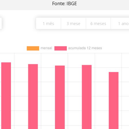
Fonte: IBGE
1 mês
3 mese
6 meses
1 ano