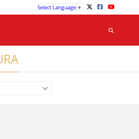
Select Language
▼
URA