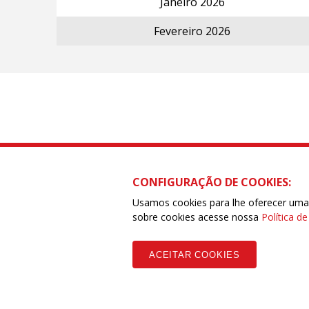
Janeiro 2026
Fevereiro 2026
CONFIGURAÇÃO DE COOKIES:
CONFETAM - Confederação dos Traba
SCS quadra 01, Bloco I, edifício cent
Usamos cookies para lhe oferecer uma e
Fone: (85) 99651.0039 / (61) 98545.
sobre cookies acesse nossa
Política d
Copyleft CUT Central Única dos Trabalhadores 3.960 - Entidades Filia
ACEITAR COOKIES