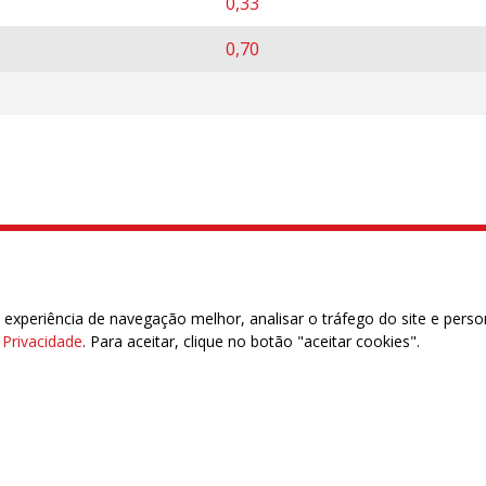
0,33
0,70
lhadores no Serviço Público Municipal
ral, 6° andar, Brasília/DF | CEP 70.034-900
xperiência de navegação melhor, analisar o tráfego do site e perso
6916
e Privacidade
. Para aceitar, clique no botão "aceitar cookies".
das | 7.933.029 - Trabalhadores(as) Associados | 25.831.443 - Trabalhadores(as) na B