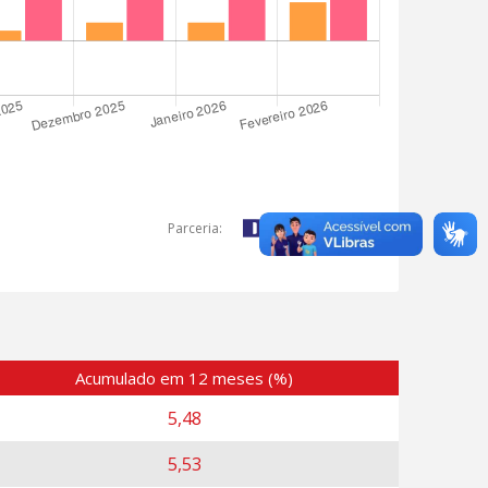
Parceria:
Acumulado em 12 meses (%)
5,48
5,53