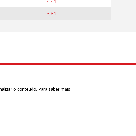
4,44
3,81
nalizar o conteúdo. Para saber mais
ase
CTRL+F2