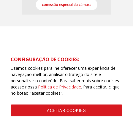
comissão especial da câmara
CONFIGURAÇÃO DE COOKIES:
Usamos cookies para lhe oferecer uma experiência de
navegação melhor, analisar o tráfego do site e
personalizar o conteúdo. Para saber mais sobre cookies
acesse nossa
Política de Privacidade
. Para aceitar, clique
no botão "aceitar cookies".
Copyleft CUT Central Única dos Trabalhadores 3.960 -
Entidades Filiadas | 7.933.029 - Trabalhadores(as)
Associados | 25.831.443 - Trabalhadores(as) na Base
ACEITAR COOKIES