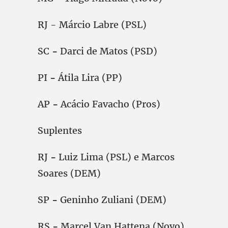
RJ - Márcio Labre (PSL)
SC
-
Darci de Matos (PSD)
PI
-
Átila Lira (PP)
AP
-
Acácio Favacho (Pros)
Suplentes
RJ
-
Luiz Lima (PSL) e Marcos
Soares (DEM)
SP
-
Geninho Zuliani (DEM)
RS
-
Marcel Van Hattena (Novo)